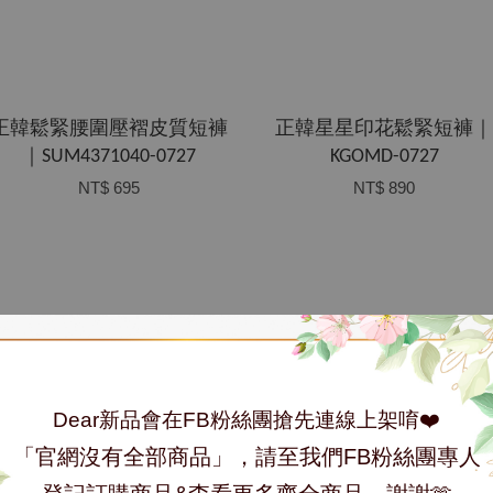
正韓鬆緊腰圍壓褶皮質短褲
正韓星星印花鬆緊短褲｜
｜SUM4371040-0727
KGOMD-0727
NT$ 695
NT$ 890
Dear新品會在FB粉絲團搶先連線上架唷❤️
「官網沒有全部商品」，請至我們FB粉絲團專人