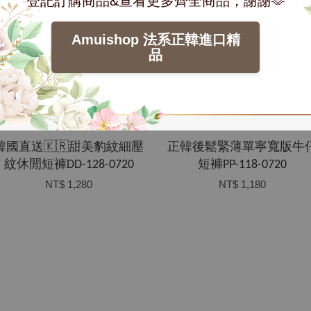
登記訂購商品&查看更多齊全商品，謝謝🫶
Amuishop 法系正韓進口精
品
韓國直送🇰🇷甜美豹紋細壓
正韓後鬆緊薄單寧寬版牛
紋休閒短褲DD-128-0720
短褲PP-118-0720
NT$ 1,280
NT$ 1,180