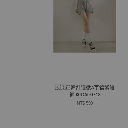
🇰🇷正韓舒適微A字鬆緊短
褲 KGDAI-0713
NT$ 590