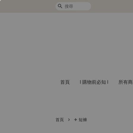
搜尋
首頁
l 購物前必知 l
所有
›
首頁
✈︎ 短褲