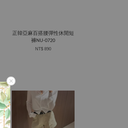
正韓亞麻百搭腰彈性休閒短
褲NU-0720
NT$ 890