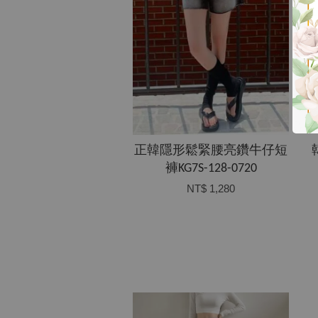
正韓隱形鬆緊腰亮鑽牛仔短
褲KG7S-128-0720
NT$ 1,280