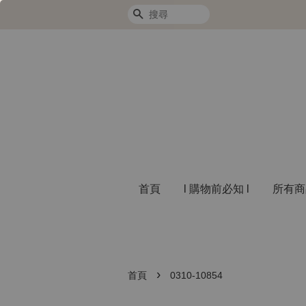
搜尋
首頁
l 購物前必知 l
所有
›
首頁
0310-10854