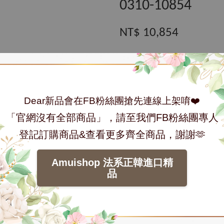
0310-10854
NT$ 10,854
數量
Dear新品會在FB粉絲團搶先連線上架唷❤️
「官網沒有全部商品」，請至我們FB粉絲團專人
加入購物車
登記訂購商品&查看更多齊全商品，謝謝🫶
分享
Tweet
Amuishop 法系正韓進口精
品