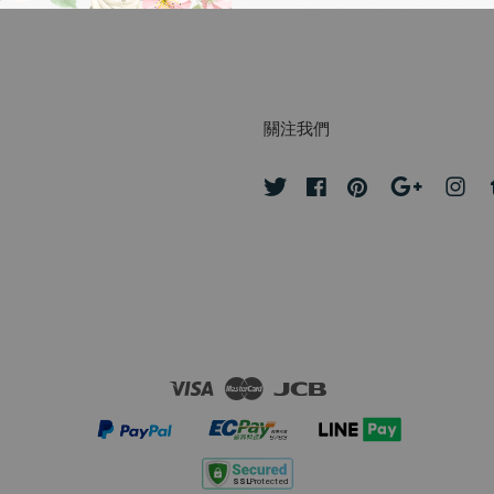
關注我們
Twitter
Facebook
Pinterest
Google
Ins
Visa
Master
JCB