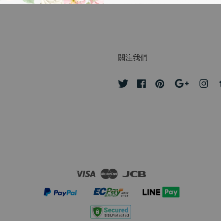
關注我們
Twitter
Facebook
Pinterest
Google
Ins
Visa
Master
JCB