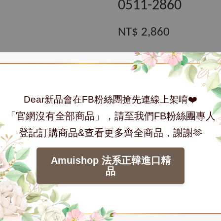
0511-2860
NT$ 2,860
數量
Dear新品會在FB粉絲團搶先連線上架唷❤️
「官網沒有全部商品」，請至我們FB粉絲團專人
加入購物車
登記訂購商品&查看更多齊全商品，謝謝🫶
分享
Tweet
Amuishop 法系正韓進口精
品