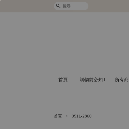
搜尋
首頁
l 購物前必知 l
所有
›
首頁
0511-2860