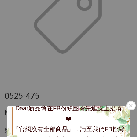
0525-475
Dear新品會在FB粉絲團搶先連線上架唷
NT$ 795
❤️
「官網沒有全部商品」，請至我們FB粉絲
數量