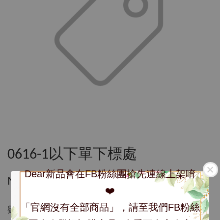
0616-1以下單下標處
Dear新品會在FB粉絲團搶先連線上架唷
NT$ 2,640
❤️
「官網沒有全部商品」，請至我們FB粉絲
數量