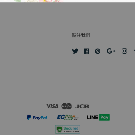
關注我們
Twitter
Facebook
Pinterest
Google
Ins
Visa
Master
JCB