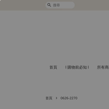
搜尋
首頁
l 購物前必知 l
所有
›
首頁
0626-2270