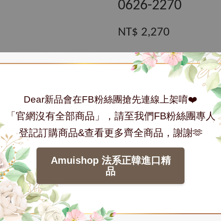
0626-2270
NT$ 2,270
數量
Dear新品會在FB粉絲團搶先連線上架唷❤️
「官網沒有全部商品」，請至我們FB粉絲團專人
加入購物車
登記訂購商品&查看更多齊全商品，謝謝🫶
分享
Tweet
Amuishop 法系正韓進口精
品