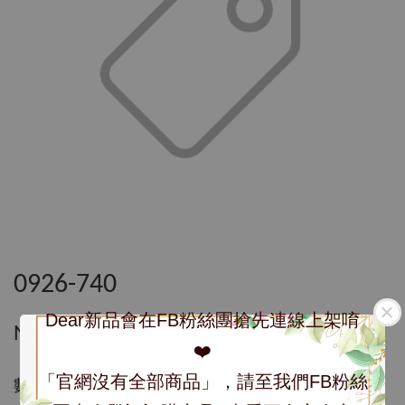
0926-740
Dear新品會在FB粉絲團搶先連線上架唷
NT$ 740
❤️
「官網沒有全部商品」，請至我們FB粉絲
數量