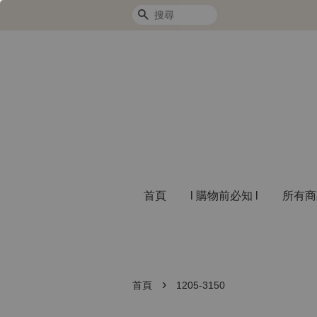
搜尋
首頁
l 購物前必知 l
所有
›
首頁
1205-3150