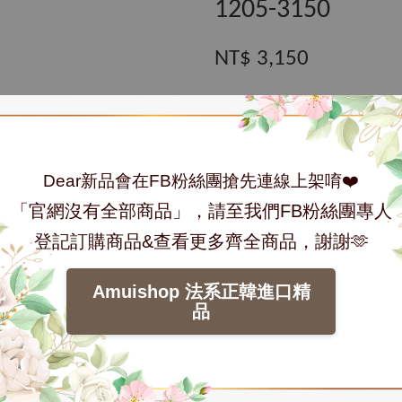
1205-3150
NT$ 3,150
數量
Dear新品會在FB粉絲團搶先連線上架唷❤️
「官網沒有全部商品」，請至我們FB粉絲團專人
加入購物車
登記訂購商品&查看更多齊全商品，謝謝🫶
分享
Tweet
Amuishop 法系正韓進口精
品